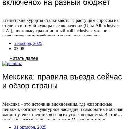
включено» на разный бюджет
Египетские курорты сталкиваются с растущим спросом на
отели с системой «ультра все включено» (Ultra AllInclusive,
UAI), поскольку традиционный «all inclusive» уже не
удовлетворяет потребности многих отдыхающих.
Туроператоры фиксируют увеличение числа бронирований по
5 ноября, 2025
этой системе, что связано с изменением предпочтений
03:08
туристов. Путешественники все чаще выбирают отели с
расширенным пакетом услуг, стремясь к максимальному
Читать далее
комфорту и предсказуемости […]
Мексика: правила въезда сейчас
и обзор страны
Мексика – это источник вдохновения, где живописные
пейзажи, богатое культурное наследие и самобытные обычаи
манят путешественников со всех уголков планеты. В этой
статье мы расскажем зачем ехать в Мексику, что там
посмотреть, нужна ли виза сейчас и как лететь в эту страну.
31 октября, 2025