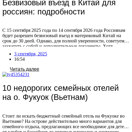
Безвизовый въезд в Китай для
россиян: подробности
С 15 сентября 2025 года по 14 сентября 2026 года Россиянам
будет разрешен безвизовый въезд в материковый Китай на
срок до 30 дней. Однако, для полной уверенности, советуем
захватить с собой и дополнительные документы. Хотя
официальных данных о сроках действия российского
3 сентября, 2025
загранпаспорта для безвизового въезда в Китай не
16:54
публиковалось, общие требования к въезду предполагают, что
[…]
Читать далее
10 недорогих семейных отелей
на о. Фукуок (Вьетнам)
Стоит ли искать бюджетный семейный отель на Фукуоке во
Вьетнаме? На острове действительно много вариантов для
семейного отдыха, предлагающих все необходимое для детей:
от клубов и бассейнов до игровых площадок и анимации.