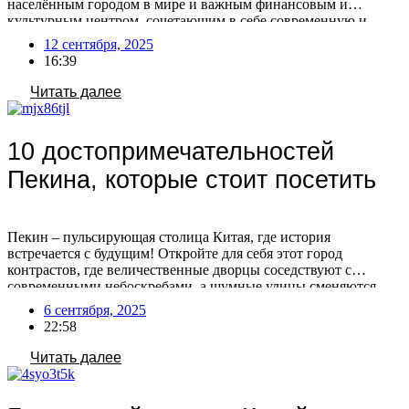
населённым городом в мире и важным финансовым и
культурным центром, сочетающим в себе современную и
традиционную культуру Китая. После отмены виз для россиян
12 сентября, 2025
с 15 сентября 2025, посещение Китая станет более доступным
16:39
и популярным! Воспользуйтесь этой возможностью, […]
Читать далее
10 достопримечательностей
Пекина, которые стоит посетить
Пекин – пульсирующая столица Китая, где история
встречается с будущим! Откройте для себя этот город
контрастов, где величественные дворцы соседствуют с
современными небоскребами, а шумные улицы сменяются
тихими садами. Готовы исследовать главные сокровища
6 сентября, 2025
Пекина? Если вы мечтаете о путешествии в этот
22:58
удивительный город, но не знаете с чего начать, мы поможем
вам спланировать идеальный маршрут! […]
Читать далее