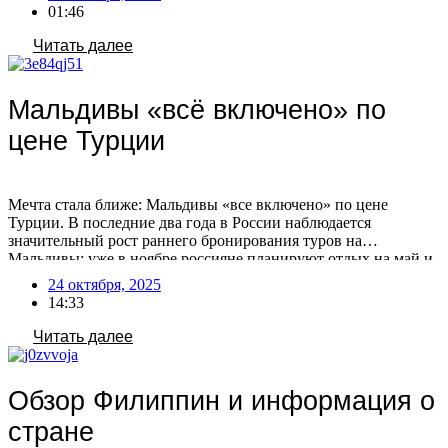
Зачем ехать в Мексику Мексика – популярное туристическое
01:46
направление, предлагающее отдых на пляжах […]
Читать далее
Мальдивы «всё включено» по
цене Турции
Мечта стала ближе: Мальдивы «все включено» по цене
Турции. В последние два года в России наблюдается
значительный рост раннего бронирования туров на
Мальдивы: уже в ноябре россияне планируют отдых на май и
лето. На Мальдивах появляются отели, предлагающие сервис
24 октября, 2025
в стиле турецких, по сопоставимым или даже более низким
14:33
ценам! Сезонные различия в составе отдыхающих Есть […]
Читать далее
Обзор Филиппин и информация о
стране