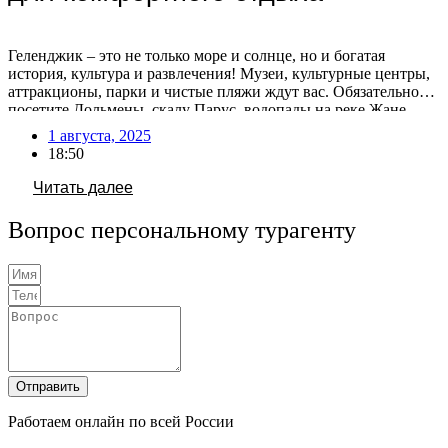
Геленджик – это не только море и солнце, но и богатая
история, культура и развлечения! Музеи, культурные центры,
аттракционы, парки и чистые пляжи ждут вас. Обязательно
посетите Дольмены, скалу Парус, водопады на реке Жане,
прокатитесь на канатной дороге, побывайте в Сафари-парке и
1 августа, 2025
океанариуме. Кстати, за последние дни в Геленджике сильно
18:50
вырос турпоток после открытия аэропорта. […]
Читать далее
Вопрос персональному турагенту
Отправить
Работаем онлайн по всей России