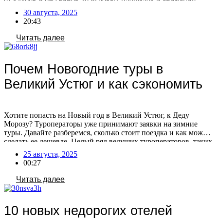
Чтобы облегчить ваш выбор, мы собрали новую подборку из
30 августа, 2025
10 семейных отелей от 3 звёзд с хорошими оценками и
20:43
привлекательными ценами. Выбирайте свой […]
Читать далее
Почем Новогодние туры в
Великий Устюг и как сэкономить
Хотите попасть на Новый год в Великий Устюг, к Деду
Морозу? Туроператоры уже принимают заявки на зимние
туры. Давайте разберемся, сколько стоит поездка и как можно
сделать ее дешевле. Целый ряд ведущих туроператоров, таких
как «Интурист», Coral Travel, «Дельфин», АЛЕАН,
25 августа, 2025
FUN&SUN, «Мультитур», Anex и «Русский Экспресс», уже
00:27
начали принимать заявки на туры в Вотчину Деда […]
Читать далее
10 новых недорогих отелей