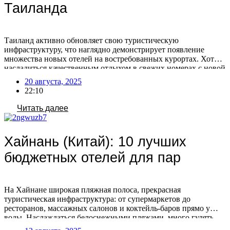
Таиланда
Таиланд активно обновляет свою туристическую
инфраструктуру, что наглядно демонстрирует появление
множества новых отелей на востребованных курортах. Хотите
насладиться качественным отдыхом в свежих номерах с новой
техникой и современными интерьерами по отличной цене?
20 августа, 2025
Предлагаем 10 новых недорогих отелей Таиланда по
22:10
отличной цене. Паттайя 1. LHC Hotel & Resort 4* Отель
открыт в 2023 году. Состоит из […]
Читать далее
Хайнань (Китай): 10 лучших
бюджетных отелей для пар
На Хайнане широкая пляжная полоса, прекрасная
туристическая инфраструктура: от супермаркетов до
ресторанов, массажных салонов и коктейль-баров прямо у
воды. Наслаждаться белоснежными пляжами, много гулять,
есть свежие морепродукты и спелые фрукты со своей второй