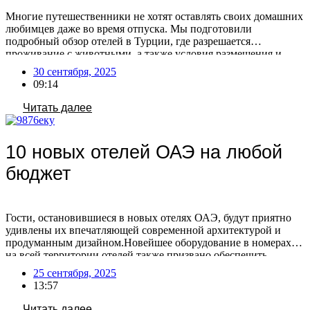
Многие путешественники не хотят оставлять своих домашних
любимцев даже во время отпуска. Мы подготовили
подробный обзор отелей в Турции, где разрешается
проживание с животными, а также условия размещения и
стоимость этой услуги. По словам туроператоров, спрос на
30 сентября, 2025
размещение с питомцами в Турции остаётся стабильным —
09:14
такая услуга пользуется постоянным интересом. При этом с
каждым годом […]
Читать далее
10 новых отелей ОАЭ на любой
бюджет
Гости, остановившиеся в новых отелях ОАЭ, будут приятно
удивлены их впечатляющей современной архитектурой и
продуманным дизайном.Новейшее оборудование в номерах и
на всей территории отелей также призвано обеспечить
максимальный комфорт. Постояльцам доступны
25 сентября, 2025
разнообразные опции для идеального отдыха: от личных
13:57
бассейнов и ресторанов высокой кухни (включая заведения со
звездами Мишлен) до современных спа- и фитнес-зон, а также
Читать далее