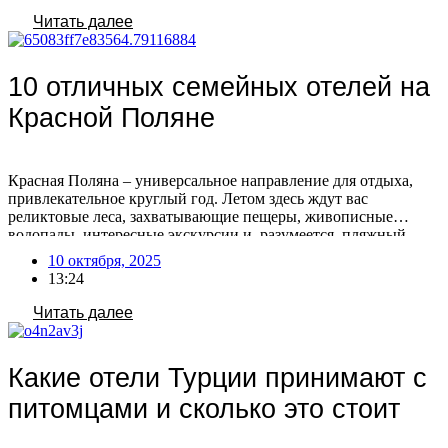
расположен на острове Борнео, единственном острове […]
Читать далее
10 отличных семейных отелей на
Красной Поляне
Красная Поляна – универсальное направление для отдыха,
привлекательное круглый год. Летом здесь ждут вас
реликтовые леса, захватывающие пещеры, живописные
водопады, интересные экскурсии и, разумеется, пляжный
релакс. Зимой же Красная Поляна предлагает активный
10 октября, 2025
отдых на горных склонах с последующим расслаблением в
13:24
Спа-комплексе, сауне или за вкусным ужином. Планируя
семейное путешествие, уделите внимание выбору отеля в
Читать далее
Красной […]
Какие отели Турции принимают с
питомцами и сколько это стоит