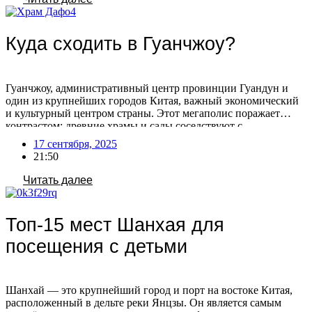
[…]
Куда сходить в Гуанчжоу?
Гуанчжоу, административный центр провинции Гуандун и
один из крупнейших городов Китая, важный экономический
и культурный центром страны. Этот мегаполис поражает
контрастом: древние храмы и сады соседствуют с
ультрасовременными небоскребами. Гуанчжоу также известен
17 сентября, 2025
как центр оптовой торговли, где можно найти практически
21:50
любой товар с маркировкой «Сделано в Китае». Помимо
оживленных торговых улиц, город предлагает множество
Читать далее
парков, […]
Топ-15 мест Шанхая для
посещения с детьми
Шанхай — это крупнейший город и порт на востоке Китая,
расположенный в дельте реки Янцзы. Он является самым