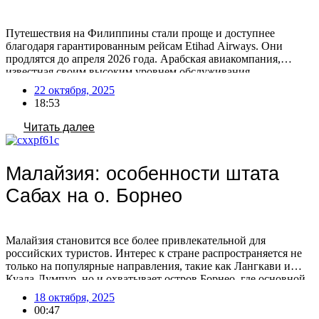
Путешествия на Филиппины стали проще и доступнее
благодаря гарантированным рейсам Etihad Airways. Они
продлятся до апреля 2026 года. Арабская авиакомпания,
известная своим высоким уровнем обслуживания,
гарантирует приятные перелеты на протяжении всего пути.
22 октября, 2025
Особой популярностью пользуются туры в зимний период
18:53
2025-2026, когда климат идеален для пляжного отдыха,
дайвинга и активных развлечений, обещая максимум
Читать далее
солнечных дней. Острова […]
Малайзия: особенности штата
Сабах на о. Борнео
Малайзия становится все более привлекательной для
российских туристов. Интерес к стране распространяется не
только на популярные направления, такие как Лангкави и
Куала-Лумпур, но и охватывает остров Борнео, где основной
поток российских путешественников направляется в штат
18 октября, 2025
Сабах. Штат активно продвигает себя на российском рынке,
00:47
участвуя в различных туристических мероприятиях. Сабах