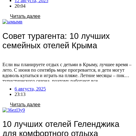
12 августа, 2025
половинкой, а вечером устроить романтический ужин. Чем не
20:04
рай для двоих? Мы подготовили для вас 10 отличных отелей
для романтического и незабываемого […]
Читать далее
Совет турагента: 10 лучших
семейных отелей Крыма
Если вы планируете отдых с детьми в Крыму, лучшее время –
лето. С июня по сентябрь море прогревается, и дети могут
вдоволь купаться и играть на пляже. Летние месяцы – пик
туристического сезона, поэтому работают все
развлекательные заведения и инфраструктура. А сентябрьский
6 августа, 2025
«бархатный сезон» особенно привлекателен: меньше
23:13
туристов, ниже цены и комфортная погода. Где остановиться
[…]
Читать далее
10 лучших отелей Геленджика
для комфортного отдыха