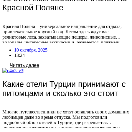
Красной Поляне
Красная Поляна – универсальное направление для отдыха,
привлекательное круглый год. Летом здесь ждут вас
реликтовые леса, захватывающие пещеры, живописные
водопады, интересные экскурсии и, разумеется, пляжный
релакс. Зимой же Красная Поляна предлагает активный
10 октября, 2025
отдых на горных склонах с последующим расслаблением в
13:24
Спа-комплексе, сауне или за вкусным ужином. Планируя
семейное путешествие, уделите внимание выбору отеля в
Читать далее
Красной […]
Какие отели Турции принимают с
питомцами и сколько это стоит
Многие путешественники не хотят оставлять своих домашних
любимцев даже во время отпуска. Мы подготовили
подробный обзор отелей в Турции, где разрешается
проживание с животными, а также условия размещения и