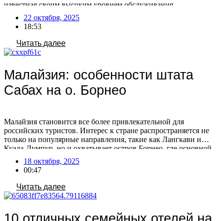
известная своим высоким уровнем обслуживания,
гарантирует приятные перелеты на протяжении всего пути.
22 октября, 2025
Особой популярностью пользуются туры в зимний период
18:53
2025-2026, когда климат идеален для пляжного отдыха,
дайвинга и активных развлечений, обещая максимум
Читать далее
солнечных дней. Острова […]
Малайзия: особенности штата
Сабах на о. Борнео
Малайзия становится все более привлекательной для
российских туристов. Интерес к стране распространяется не
только на популярные направления, такие как Лангкави и
Куала-Лумпур, но и охватывает остров Борнео, где основной
поток российских путешественников направляется в штат
18 октября, 2025
Сабах. Штат активно продвигает себя на российском рынке,
00:47
участвуя в различных туристических мероприятиях. Сабах
расположен на острове Борнео, единственном острове […]
Читать далее
10 отличных семейных отелей на