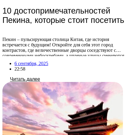
10 достопримечательностей
Пекина, которые стоит посетить
Пекин – пульсирующая столица Китая, где история
встречается с будущим! Откройте для себя этот город
контрастов, где величественные дворцы соседствуют с
современными небоскребами, а шумные улицы сменяются
тихими садами. Готовы исследовать главные сокровища
6 сентября, 2025
Пекина? Если вы мечтаете о путешествии в этот
22:58
удивительный город, но не знаете с чего начать, мы поможем
вам спланировать идеальный маршрут! […]
Читать далее