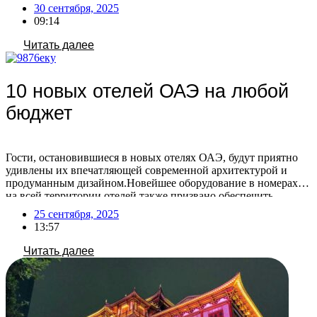
стоимость этой услуги. По словам туроператоров, спрос на
30 сентября, 2025
размещение с питомцами в Турции остаётся стабильным —
09:14
такая услуга пользуется постоянным интересом. При этом с
каждым годом […]
Читать далее
10 новых отелей ОАЭ на любой
бюджет
Гости, остановившиеся в новых отелях ОАЭ, будут приятно
удивлены их впечатляющей современной архитектурой и
продуманным дизайном.Новейшее оборудование в номерах и
на всей территории отелей также призвано обеспечить
максимальный комфорт. Постояльцам доступны
25 сентября, 2025
разнообразные опции для идеального отдыха: от личных
13:57
бассейнов и ресторанов высокой кухни (включая заведения со
звездами Мишлен) до современных спа- и фитнес-зон, а также
Читать далее
[…]