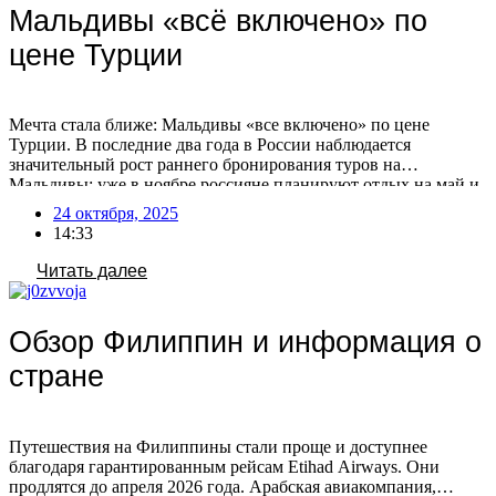
Мальдивы «всё включено» по
цене Турции
Мечта стала ближе: Мальдивы «все включено» по цене
Турции. В последние два года в России наблюдается
значительный рост раннего бронирования туров на
Мальдивы: уже в ноябре россияне планируют отдых на май и
лето. На Мальдивах появляются отели, предлагающие сервис
24 октября, 2025
в стиле турецких, по сопоставимым или даже более низким
14:33
ценам! Сезонные различия в составе отдыхающих Есть […]
Читать далее
Обзор Филиппин и информация о
стране
Путешествия на Филиппины стали проще и доступнее
благодаря гарантированным рейсам Etihad Airways. Они
продлятся до апреля 2026 года. Арабская авиакомпания,