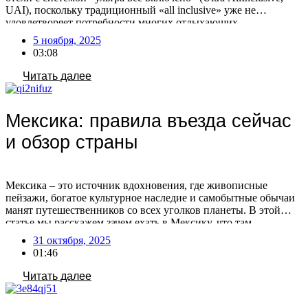
UAI), поскольку традиционный «all inclusive» уже не
удовлетворяет потребности многих отдыхающих.
Туроператоры фиксируют увеличение числа бронирований по
5 ноября, 2025
этой системе, что связано с изменением предпочтений
03:08
туристов. Путешественники все чаще выбирают отели с
расширенным пакетом услуг, стремясь к максимальному
Читать далее
комфорту и предсказуемости […]
Мексика: правила въезда сейчас
и обзор страны
Мексика – это источник вдохновения, где живописные
пейзажи, богатое культурное наследие и самобытные обычаи
манят путешественников со всех уголков планеты. В этой
статье мы расскажем зачем ехать в Мексику, что там
посмотреть, нужна ли виза сейчас и как лететь в эту страну.
31 октября, 2025
Зачем ехать в Мексику Мексика – популярное туристическое
01:46
направление, предлагающее отдых на пляжах […]
Читать далее