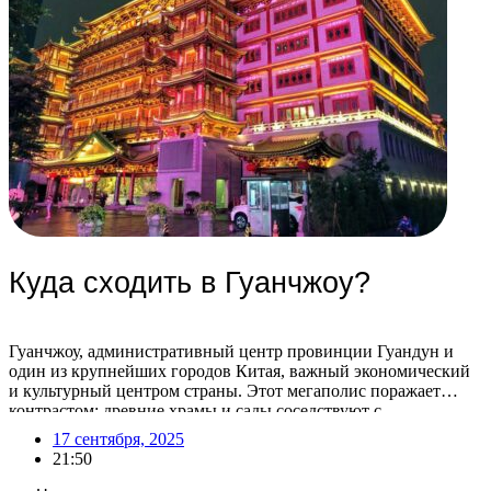
Куда сходить в Гуанчжоу?
Гуанчжоу, административный центр провинции Гуандун и
один из крупнейших городов Китая, важный экономический
и культурный центром страны. Этот мегаполис поражает
контрастом: древние храмы и сады соседствуют с
ультрасовременными небоскребами. Гуанчжоу также известен
17 сентября, 2025
как центр оптовой торговли, где можно найти практически
21:50
любой товар с маркировкой «Сделано в Китае». Помимо
оживленных торговых улиц, город предлагает множество