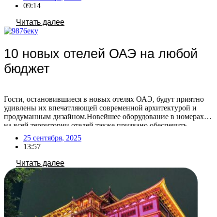
размещение с питомцами в Турции остаётся стабильным —
09:14
такая услуга пользуется постоянным интересом. При этом с
каждым годом […]
Читать далее
10 новых отелей ОАЭ на любой
бюджет
Гости, остановившиеся в новых отелях ОАЭ, будут приятно
удивлены их впечатляющей современной архитектурой и
продуманным дизайном.Новейшее оборудование в номерах и
на всей территории отелей также призвано обеспечить
максимальный комфорт. Постояльцам доступны
25 сентября, 2025
разнообразные опции для идеального отдыха: от личных
13:57
бассейнов и ресторанов высокой кухни (включая заведения со
звездами Мишлен) до современных спа- и фитнес-зон, а также
Читать далее
[…]