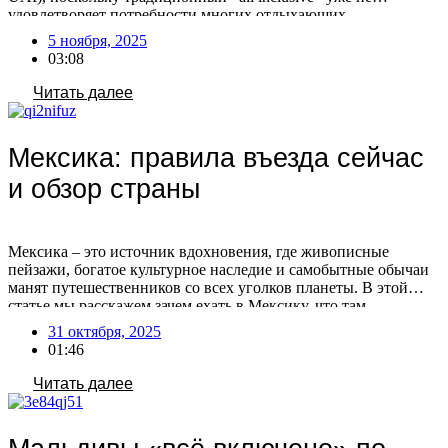
удовлетворяет потребности многих отдыхающих.
Туроператоры фиксируют увеличение числа бронирований по
5 ноября, 2025
этой системе, что связано с изменением предпочтений
03:08
туристов. Путешественники все чаще выбирают отели с
расширенным пакетом услуг, стремясь к максимальному
Читать далее
комфорту и предсказуемости […]
Мексика: правила въезда сейчас
и обзор страны
Мексика – это источник вдохновения, где живописные
пейзажи, богатое культурное наследие и самобытные обычаи
манят путешественников со всех уголков планеты. В этой
статье мы расскажем зачем ехать в Мексику, что там
посмотреть, нужна ли виза сейчас и как лететь в эту страну.
31 октября, 2025
Зачем ехать в Мексику Мексика – популярное туристическое
01:46
направление, предлагающее отдых на пляжах […]
Читать далее