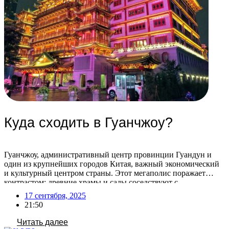
Куда сходить в Гуанчжоу?
Гуанчжоу, административный центр провинции Гуандун и
один из крупнейших городов Китая, важный экономический
и культурный центром страны. Этот мегаполис поражает
контрастом: древние храмы и сады соседствуют с
ультрасовременными небоскребами. Гуанчжоу также известен
17 сентября, 2025
как центр оптовой торговли, где можно найти практически
21:50
любой товар с маркировкой «Сделано в Китае». Помимо
оживленных торговых улиц, город предлагает множество
Читать далее
парков, […]