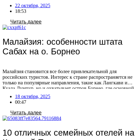
гарантирует приятные перелеты на протяжении всего пути.
22 октября, 2025
Особой популярностью пользуются туры в зимний период
18:53
2025-2026, когда климат идеален для пляжного отдыха,
дайвинга и активных развлечений, обещая максимум
Читать далее
солнечных дней. Острова […]
Малайзия: особенности штата
Сабах на о. Борнео
Малайзия становится все более привлекательной для
российских туристов. Интерес к стране распространяется не
только на популярные направления, такие как Лангкави и
Куала-Лумпур, но и охватывает остров Борнео, где основной
поток российских путешественников направляется в штат
18 октября, 2025
Сабах. Штат активно продвигает себя на российском рынке,
00:47
участвуя в различных туристических мероприятиях. Сабах
расположен на острове Борнео, единственном острове […]
Читать далее
10 отличных семейных отелей на