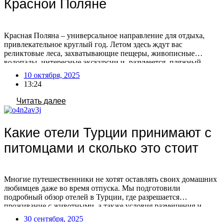
Красной Поляне
Красная Поляна – универсальное направление для отдыха,
привлекательное круглый год. Летом здесь ждут вас
реликтовые леса, захватывающие пещеры, живописные
водопады, интересные экскурсии и, разумеется, пляжный
релакс. Зимой же Красная Поляна предлагает активный
10 октября, 2025
отдых на горных склонах с последующим расслаблением в
13:24
Спа-комплексе, сауне или за вкусным ужином. Планируя
семейное путешествие, уделите внимание выбору отеля в
Читать далее
Красной […]
Какие отели Турции принимают с
питомцами и сколько это стоит
Многие путешественники не хотят оставлять своих домашних
любимцев даже во время отпуска. Мы подготовили
подробный обзор отелей в Турции, где разрешается
проживание с животными, а также условия размещения и
стоимость этой услуги. По словам туроператоров, спрос на
30 сентября, 2025