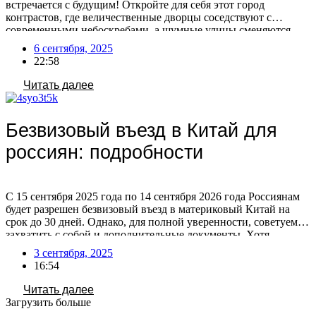
встречается с будущим! Откройте для себя этот город
контрастов, где величественные дворцы соседствуют с
современными небоскребами, а шумные улицы сменяются
тихими садами. Готовы исследовать главные сокровища
6 сентября, 2025
Пекина? Если вы мечтаете о путешествии в этот
22:58
удивительный город, но не знаете с чего начать, мы поможем
вам спланировать идеальный маршрут! […]
Читать далее
Безвизовый въезд в Китай для
россиян: подробности
С 15 сентября 2025 года по 14 сентября 2026 года Россиянам
будет разрешен безвизовый въезд в материковый Китай на
срок до 30 дней. Однако, для полной уверенности, советуем
захватить с собой и дополнительные документы. Хотя
официальных данных о сроках действия российского
3 сентября, 2025
загранпаспорта для безвизового въезда в Китай не
16:54
публиковалось, общие требования к въезду предполагают, что
[…]
Читать далее
Загрузить больше