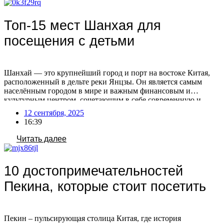
Топ-15 мест Шанхая для
посещения с детьми
Шанхай — это крупнейший город и порт на востоке Китая,
расположенный в дельте реки Янцзы. Он является самым
населённым городом в мире и важным финансовым и
культурным центром, сочетающим в себе современную и
традиционную культуру Китая. После отмены виз для россиян
12 сентября, 2025
с 15 сентября 2025, посещение Китая станет более доступным
16:39
и популярным! Воспользуйтесь этой возможностью, […]
Читать далее
10 достопримечательностей
Пекина, которые стоит посетить
Пекин – пульсирующая столица Китая, где история