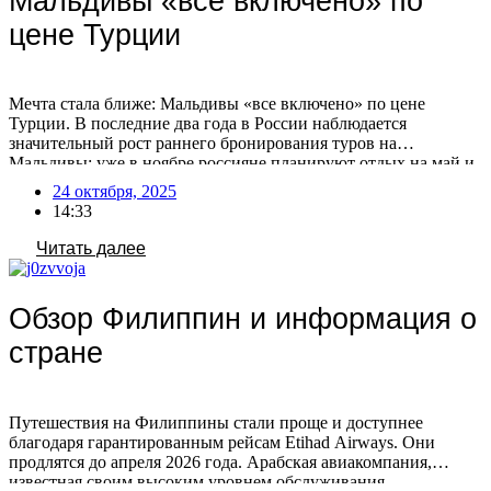
Мальдивы «всё включено» по
цене Турции
Мечта стала ближе: Мальдивы «все включено» по цене
Турции. В последние два года в России наблюдается
значительный рост раннего бронирования туров на
Мальдивы: уже в ноябре россияне планируют отдых на май и
лето. На Мальдивах появляются отели, предлагающие сервис
24 октября, 2025
в стиле турецких, по сопоставимым или даже более низким
14:33
ценам! Сезонные различия в составе отдыхающих Есть […]
Читать далее
Обзор Филиппин и информация о
стране
Путешествия на Филиппины стали проще и доступнее
благодаря гарантированным рейсам Etihad Airways. Они
продлятся до апреля 2026 года. Арабская авиакомпания,
известная своим высоким уровнем обслуживания,