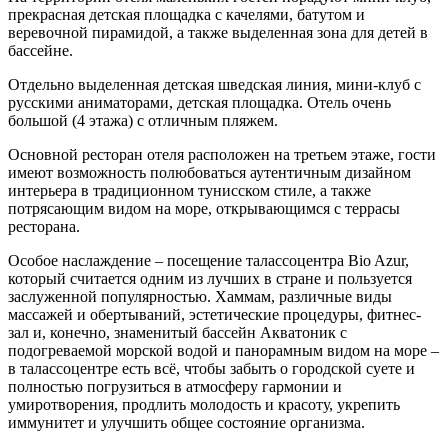
прекрасная детская площадка с качелями, батутом и
веревочной пирамидой, а также выделенная зона для детей в
бассейне.
Отдельно выделенная детская шведская линия, мини-клуб с
русскими аниматорами, детская площадка. Отель очень
большой (4 этажа) с отличным пляжем.
Основной ресторан отеля расположен на третьем этаже, гости
имеют возможность полюбоваться аутентичным дизайном
интерьера в традиционном тунисском стиле, а также
потрясающим видом на море, открывающимся с террасы
ресторана.
Особое наслаждение – посещение талассоцентра Bio Azur,
который считается одним из лучших в стране и пользуется
заслуженной популярностью. Хаммам, различные виды
массажей и обертываний, эстетические процедуры, фитнес-
зал и, конечно, знаменитый бассейн Акватоник с
подогреваемой морской водой и панорамным видом на море –
в талассоцентре есть всё, чтобы забыть о городской суете и
полностью погрузиться в атмосферу гармонии и
умиротворения, продлить молодость и красоту, укрепить
иммунитет и улучшить общее состояние организма.