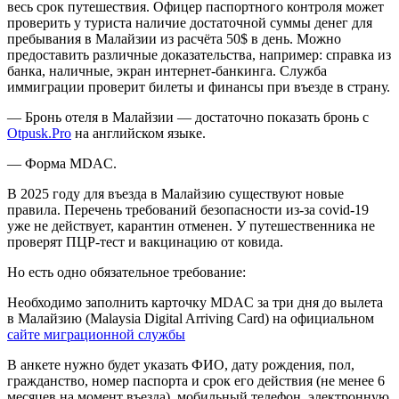
весь срок путешествия. Офицер паспортного контроля может
проверить у туриста наличие достаточной суммы денег для
пребывания в Малайзии из расчёта 50$ в день. Можно
предоставить различные доказательства, например: справка из
банка, наличные, экран интернет-банкинга. Служба
иммиграции проверит билеты и финансы при въезде в страну.
— Бронь отеля в Малайзии — достаточно показать бронь с
Otpusk.Pro
на английском языке.
— Форма MDAC.
В 2025 году для въезда в Малайзию существуют новые
правила. Перечень требований безопасности из-за covid-19
уже не действует, карантин отменен. У путешественника не
проверят ПЦР-тест и вакцинацию от ковида.
Но есть одно обязательное требование:
Необходимо заполнить карточку MDAC за три дня до вылета
в Малайзию (Malaysia Digital Arriving Card) на официальном
сайте миграционной службы
В анкете нужно будет указать ФИО, дату рождения, пол,
гражданство, номер паспорта и срок его действия (не менее 6
месяцев на момент въезда), мобильный телефон, электронную