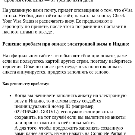
На указанную вами почту, придёт оповещение о том, что eVisa
готова. Необходимо зайти на сайт, нажать на кнопку Check
Your Visa Status и распечатать визу. Ее предъявляют в
аэропорту по прилете, после этого пограничник поставит в
паспорт штамп о въезде .
Решение проблем при оплате электронной визы в Индию:
На официальном сайте часто бывают сбои при оплате, даже
если вы пользуетесь картой других стран, поэтому наберитесь
терпения. Обычно после трех неудачных попыток оплаты
анкета аннулируется, придется заполнять ее заново.
Как решить эту проблему:
Когда вы начинаете заполнять анкету на электронную
визу в Индию, то в самом верху создаётся
индивидуальный номер ID (например,
02231654КUG0OVL), его нужно скопировать и
сохранить, на тот случай если вы вылетите из анкеты
или просто захотите в неё снова зайти.
А для того, чтобы продолжить заполнять созданную
вами ранее анкету, нужно нажать на Complete Partially