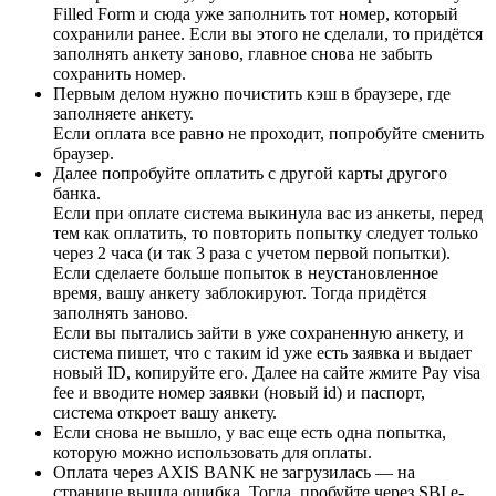
Filled Form и сюда уже заполнить тот номер, который
сохранили ранее. Если вы этого не сделали, то придётся
заполнять анкету заново, главное снова не забыть
сохранить номер.
Первым делом нужно почистить кэш в браузере, где
заполняете анкету.
Если оплата все равно не проходит, попробуйте сменить
браузер.
Далее попробуйте оплатить с другой карты другого
банка.
Если при оплате система выкинула вас из анкеты, перед
тем как оплатить, то повторить попытку следует только
через 2 часа (и так 3 раза с учетом первой попытки).
Если сделаете больше попыток в неустановленное
время, вашу анкету заблокируют. Тогда придётся
заполнять заново.
Если вы пытались зайти в уже сохраненную анкету, и
система пишет, что с таким id уже есть заявка и выдает
новый ID, копируйте его. Далее на сайте жмите Pay visa
fee и вводите номер заявки (новый id) и паспорт,
система откроет вашу анкету.
Если снова не вышло, у вас еще есть одна попытка,
которую можно использовать для оплаты.
Оплата через AXIS BANK не загрузилась — на
странице вышла ошибка. Тогда, пробуйте через SBI e-