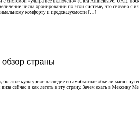
 системой «ультра все включено» (Ultra AllInclusive, UAI), пос
личение числа бронирований по этой системе, что связано с и
симальному комфорту и предсказуемости […]
 обзор страны
 богатое культурное наследие и самобытные обычаи манят путеш
и виза сейчас и как лететь в эту страну. Зачем ехать в Мексику