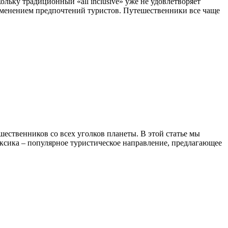
кольку традиционный «all inclusive» уже не удовлетворяет
зменением предпочтений туристов. Путешественники все чаще
ественников со всех уголков планеты. В этой статье мы
 Мексика – популярное туристическое направление, предлагающее