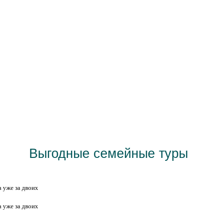
Визы любой сложности
а уже за двоих
а уже за двоих