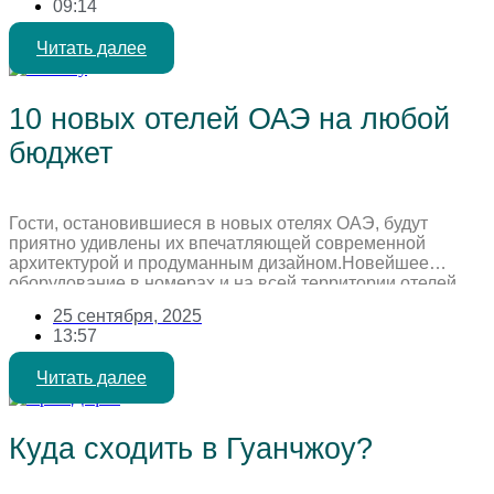
09:14
Турции остаётся стабильным — такая услуга пользуется
постоянным интересом. При этом с каждым годом […]
Читать далее
10 новых отелей ОАЭ на любой
бюджет
Гости, остановившиеся в новых отелях ОАЭ, будут
приятно удивлены их впечатляющей современной
архитектурой и продуманным дизайном.Новейшее
оборудование в номерах и на всей территории отелей
также призвано обеспечить максимальный комфорт.
25 сентября, 2025
Постояльцам доступны разнообразные опции для
13:57
идеального отдыха: от личных бассейнов и ресторанов
высокой кухни (включая заведения со звездами Мишлен)
Читать далее
до современных спа- и фитнес-зон, а также […]
Куда сходить в Гуанчжоу?