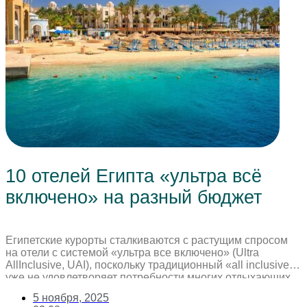
10 отелей Египта «ультра всё
включено» на разный бюджет
Египетские курорты сталкиваются с растущим спросом
на отели с системой «ультра все включено» (Ultra
AllInclusive, UAI), поскольку традиционный «all inclusive»
уже не удовлетворяет потребности многих отдыхающих.
Туроператоры фиксируют увеличение числа
5 ноября, 2025
бронирований по этой системе, что связано с