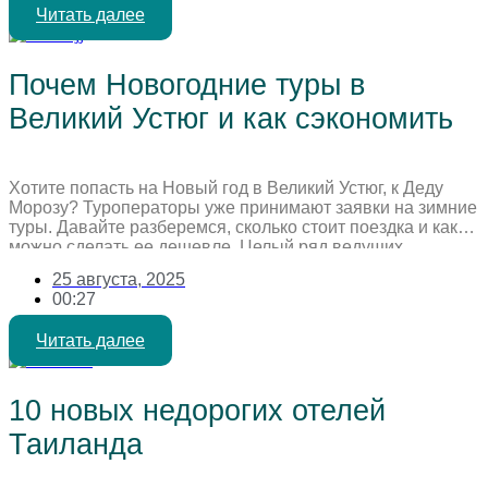
Читать далее
Почем Новогодние туры в
Великий Устюг и как сэкономить
Хотите попасть на Новый год в Великий Устюг, к Деду
Морозу? Туроператоры уже принимают заявки на зимние
туры. Давайте разберемся, сколько стоит поездка и как
можно сделать ее дешевле. Целый ряд ведущих
туроператоров, таких как «Интурист», Coral Travel,
25 августа, 2025
«Дельфин», АЛЕАН, FUN&SUN, «Мультитур», Anex и
00:27
«Русский Экспресс», уже начали принимать заявки на
туры в Вотчину Деда […]
Читать далее
10 новых недорогих отелей
Таиланда