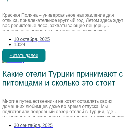
Красная Поляна – универсальное направление для
отдыха, привлекательное круглый год. Летом здесь ждут
вас реликтовые леса, захватывающие пещеры,
живописные водопады, интересные экскурсии и,
разумеется, пляжный релакс. Зимой же Красная Поляна
10 октября, 2025
предлагает активный отдых на горных склонах с
13:24
последующим расслаблением в Спа-комплексе, сауне
или за вкусным ужином. Планируя семейное
Читать далее
путешествие, уделите внимание выбору отеля в Красной
[…]
Какие отели Турции принимают с
питомцами и сколько это стоит
Многие путешественники не хотят оставлять своих
домашних любимцев даже во время отпуска. Мы
подготовили подробный обзор отелей в Турции, где
разрешается проживание с животными, а также условия
размещения и стоимость этой услуги. По словам
30 сентября, 2025
туроператоров, спрос на размещение с питомцами в