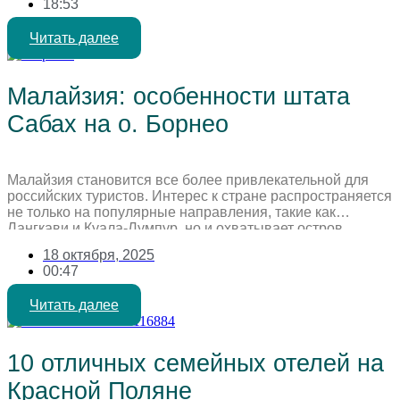
18:53
период 2025-2026, когда климат идеален для пляжного
отдыха, дайвинга и активных развлечений, обещая
Читать далее
максимум солнечных дней. Острова […]
Малайзия: особенности штата
Сабах на о. Борнео
Малайзия становится все более привлекательной для
российских туристов. Интерес к стране распространяется
не только на популярные направления, такие как
Лангкави и Куала-Лумпур, но и охватывает остров
Борнео, где основной поток российских
18 октября, 2025
путешественников направляется в штат Сабах. Штат
00:47
активно продвигает себя на российском рынке, участвуя
в различных туристических мероприятиях. Сабах
Читать далее
расположен на острове Борнео, единственном острове
[…]
10 отличных семейных отелей на
Красной Поляне