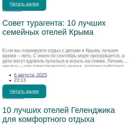
Читать далее
романтического и незабываемого […]
Совет турагента: 10 лучших
семейных отелей Крыма
Если вы планируете отдых с детьми в Крыму, лучшее
время – лето. С июня по сентябрь море прогревается, и
дети могут вдоволь купаться и играть на пляже. Летние
месяцы – пик туристического сезона, поэтому работают
все развлекательные заведения и инфраструктура. А
6 августа, 2025
сентябрьский «бархатный сезон» особенно
23:13
привлекателен: меньше туристов, ниже цены и
комфортная погода. Где остановиться […]
Читать далее
10 лучших отелей Геленджика
для комфортного отдыха