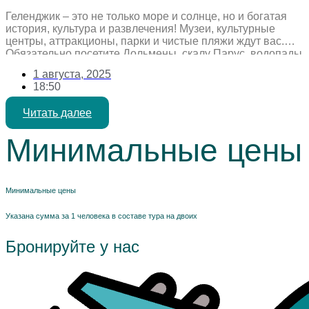
Геленджик – это не только море и солнце, но и богатая
история, культура и развлечения! Музеи, культурные
центры, аттракционы, парки и чистые пляжи ждут вас.
Обязательно посетите Дольмены, скалу Парус, водопады
на реке Жане, прокатитесь на канатной дороге,
1 августа, 2025
побывайте в Сафари-парке и океанариуме. Кстати, за
18:50
последние дни в Геленджике сильно вырос турпоток
после открытия аэропорта. […]
Читать далее
Минимальные цены
Минимальные цены
Указана сумма за 1 человека в составе тура на двоих
Бронируйте у нас