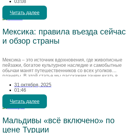
03:08
изменением предпочтений туристов. Путешественники
все чаще выбирают отели с расширенным пакетом услуг,
Читать далее
стремясь к максимальному комфорту и предсказуемости
[…]
Мексика: правила въезда сейчас
и обзор страны
Мексика – это источник вдохновения, где живописные
пейзажи, богатое культурное наследие и самобытные
обычаи манят путешественников со всех уголков
планеты. В этой статье мы расскажем зачем ехать в
Мексику, что там посмотреть, нужна ли виза сейчас и как
31 октября, 2025
лететь в эту страну. Зачем ехать в Мексику Мексика –
01:46
популярное туристическое направление, предлагающее
отдых на пляжах […]
Читать далее
Мальдивы «всё включено» по
цене Турции