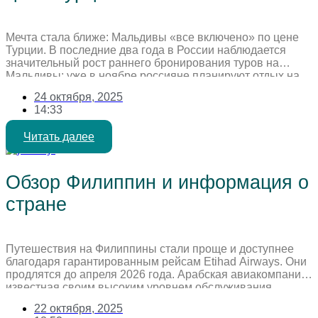
Мечта стала ближе: Мальдивы «все включено» по цене
Турции. В последние два года в России наблюдается
значительный рост раннего бронирования туров на
Мальдивы: уже в ноябре россияне планируют отдых на
май и лето. На Мальдивах появляются отели,
24 октября, 2025
предлагающие сервис в стиле турецких, по
14:33
сопоставимым или даже более низким ценам! Сезонные
различия в составе отдыхающих Есть […]
Читать далее
Обзор Филиппин и информация о
стране
Путешествия на Филиппины стали проще и доступнее
благодаря гарантированным рейсам Etihad Airways. Они
продлятся до апреля 2026 года. Арабская авиакомпания,
известная своим высоким уровнем обслуживания,
гарантирует приятные перелеты на протяжении всего
22 октября, 2025
пути. Особой популярностью пользуются туры в зимний