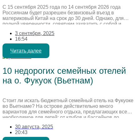
С 15 сентября 2025 года по 14 сентября 2026 года
Россиянам будет разрешен безвизовый въезд в
материковый Китай на срок до 30 дней. Однако, для
полной уверенности, советуем захватить с собой и
дополнительные документы. Хотя официальных данных
3 сентября, 2025
о сроках действия российского загранпаспорта для
16:54
безвизового въезда в Китай не публиковалось, общие
требования к въезду предполагают, что […]
Читать далее
10 недорогих семейных отелей
на о. Фукуок (Вьетнам)
Стоит ли искать бюджетный семейный отель на Фукуоке
во Вьетнаме? На острове действительно много
вариантов для семейного отдыха, предлагающих все
необходимое для детей: от клубов и бассейнов до
игровых площадок и анимации. Чтобы облегчить ваш
30 августа, 2025
выбор, мы собрали новую подборку из 10 семейных
20:43
отелей от 3 звёзд с хорошими оценками и
привлекательными ценами. Выбирайте свой […]