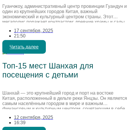
Гуанчжоу, административный центр провинции Гуандун и
один из крупнейших городов Китая, важный
экономический и культурный центром страны. Этот
мегаполис поражает контрастом: древние храмы и сады
соседствуют с ультрасовременными небоскребами.
17 сентября, 2025
Гуанчжоу также известен как центр оптовой торговли, где
21:50
можно найти практически любой товар с маркировкой
«Сделано в Китае». Помимо оживленных торговых улиц,
Читать далее
город предлагает множество парков, […]
Топ-15 мест Шанхая для
посещения с детьми
Шанхай — это крупнейший город и порт на востоке
Китая, расположенный в дельте реки Янцзы. Он является
самым населённым городом в мире и важным
финансовым и культурным центром, сочетающим в себе
современную и традиционную культуру Китая. После
12 сентября, 2025
отмены виз для россиян с 15 сентября 2025, посещение
16:39
Китая станет более доступным и популярным!
Воспользуйтесь этой возможностью, […]