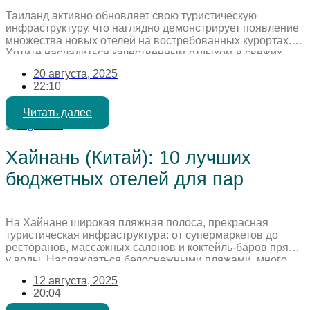
Таиланд активно обновляет свою туристическую
инфраструктуру, что наглядно демонстрирует появление
множества новых отелей на востребованных курортах.
Хотите насладиться качественным отдыхом в свежих
номерах с новой техникой и современными интерьерами
20 августа, 2025
по отличной цене? Предлагаем 10 новых недорогих
22:10
отелей Таиланда по отличной цене. Паттайя 1. LHC Hotel
& Resort 4* Отель открыт в 2023 году. Состоит из […]
Читать далее
Хайнань (Китай): 10 лучших
бюджетных отелей для пар
На Хайнане широкая пляжная полоса, прекрасная
туристическая инфраструктура: от супермаркетов до
ресторанов, массажных салонов и коктейль-баров прямо
у воды. Наслаждаться белоснежными пляжами, много
гулять, есть свежие морепродукты и спелые фрукты со
12 августа, 2025
своей второй половинкой, а вечером устроить
20:04
романтический ужин. Чем не рай для двоих? Мы
подготовили для вас 10 отличных отелей для