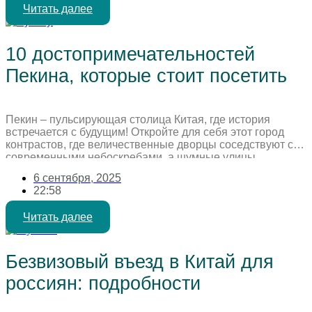
Читать далее
10 достопримечательностей
Пекина, которые стоит посетить
Пекин – пульсирующая столица Китая, где история
встречается с будущим! Откройте для себя этот город
контрастов, где величественные дворцы соседствуют с
современными небоскребами, а шумные улицы
сменяются тихими садами. Готовы исследовать главные
6 сентября, 2025
сокровища Пекина? Если вы мечтаете о путешествии в
22:58
этот удивительный город, но не знаете с чего начать, мы
поможем вам спланировать идеальный маршрут! […]
Читать далее
Безвизовый въезд в Китай для
россиян: подробности