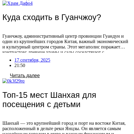
[…]
Куда сходить в Гуанчжоу?
Гуанчжоу, административный центр провинции Гуандун и
один из крупнейших городов Китая, важный экономический
и культурный центром страны. Этот мегаполис поражает
контрастом: древние храмы и сады соседствуют с
ультрасовременными небоскребами. Гуанчжоу также известен
17 сентября, 2025
как центр оптовой торговли, где можно найти практически
21:50
любой товар с маркировкой «Сделано в Китае». Помимо
оживленных торговых улиц, город предлагает множество
Читать далее
парков, […]
Топ-15 мест Шанхая для
посещения с детьми
Шанхай — это крупнейший город и порт на востоке Китая,
расположенный в дельте реки Янцзы. Он является самым
населённым городом в мире и важным финансовым и