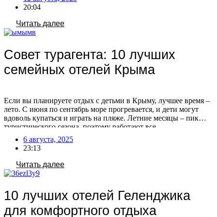
половинкой, а вечером устроить романтический ужин. Чем не
20:04
рай для двоих? Мы подготовили для вас 10 отличных отелей
для романтического и незабываемого […]
Читать далее
Совет турагента: 10 лучших
семейных отелей Крыма
Если вы планируете отдых с детьми в Крыму, лучшее время –
лето. С июня по сентябрь море прогревается, и дети могут
вдоволь купаться и играть на пляже. Летние месяцы – пик
туристического сезона, поэтому работают все
развлекательные заведения и инфраструктура. А сентябрьский
6 августа, 2025
«бархатный сезон» особенно привлекателен: меньше
23:13
туристов, ниже цены и комфортная погода. Где остановиться
[…]
Читать далее
10 лучших отелей Геленджика
для комфортного отдыха