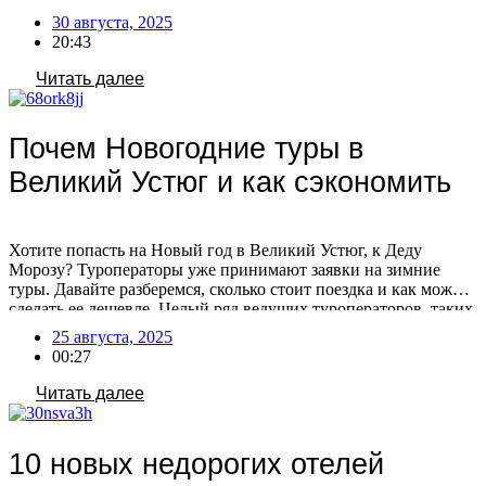
Чтобы облегчить ваш выбор, мы собрали новую подборку из
30 августа, 2025
10 семейных отелей от 3 звёзд с хорошими оценками и
20:43
привлекательными ценами. Выбирайте свой […]
Читать далее
Почем Новогодние туры в
Великий Устюг и как сэкономить
Хотите попасть на Новый год в Великий Устюг, к Деду
Морозу? Туроператоры уже принимают заявки на зимние
туры. Давайте разберемся, сколько стоит поездка и как можно
сделать ее дешевле. Целый ряд ведущих туроператоров, таких
как «Интурист», Coral Travel, «Дельфин», АЛЕАН,
25 августа, 2025
FUN&SUN, «Мультитур», Anex и «Русский Экспресс», уже
00:27
начали принимать заявки на туры в Вотчину Деда […]
Читать далее
10 новых недорогих отелей