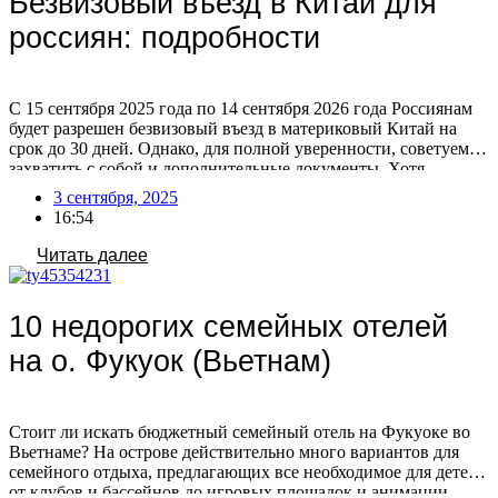
Безвизовый въезд в Китай для
россиян: подробности
С 15 сентября 2025 года по 14 сентября 2026 года Россиянам
будет разрешен безвизовый въезд в материковый Китай на
срок до 30 дней. Однако, для полной уверенности, советуем
захватить с собой и дополнительные документы. Хотя
официальных данных о сроках действия российского
3 сентября, 2025
загранпаспорта для безвизового въезда в Китай не
16:54
публиковалось, общие требования к въезду предполагают, что
[…]
Читать далее
10 недорогих семейных отелей
на о. Фукуок (Вьетнам)
Стоит ли искать бюджетный семейный отель на Фукуоке во
Вьетнаме? На острове действительно много вариантов для
семейного отдыха, предлагающих все необходимое для детей:
от клубов и бассейнов до игровых площадок и анимации.