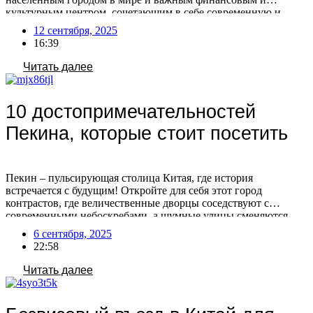
культурным центром, сочетающим в себе современную и
традиционную культуру Китая. После отмены виз для россиян
12 сентября, 2025
с 15 сентября 2025, посещение Китая станет более доступным
16:39
и популярным! Воспользуйтесь этой возможностью, […]
Читать далее
10 достопримечательностей
Пекина, которые стоит посетить
Пекин – пульсирующая столица Китая, где история
встречается с будущим! Откройте для себя этот город
контрастов, где величественные дворцы соседствуют с
современными небоскребами, а шумные улицы сменяются
тихими садами. Готовы исследовать главные сокровища
6 сентября, 2025
Пекина? Если вы мечтаете о путешествии в этот
22:58
удивительный город, но не знаете с чего начать, мы поможем
вам спланировать идеальный маршрут! […]
Читать далее