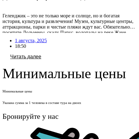
Геленджик – это не только море и солнце, но и богатая
история, культура и развлечения! Музеи, культурные центры,
аттракционы, парки и чистые пляжи ждут вас. Обязательно
посетите Дольмены, скалу Парус, водопады на реке Жане,
прокатитесь на канатной дороге, побывайте в Сафари-парке и
1 августа, 2025
океанариуме. Кстати, за последние дни в Геленджике сильно
18:50
вырос турпоток после открытия аэропорта. […]
Читать далее
Минимальные цены
Минимальные цены
Указана сумма за 1 человека в составе тура на двоих
Бронируйте у нас