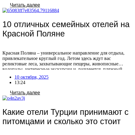
расположен на острове Борнео, единственном острове […]
Читать далее
10 отличных семейных отелей на
Красной Поляне
Красная Поляна – универсальное направление для отдыха,
привлекательное круглый год. Летом здесь ждут вас
реликтовые леса, захватывающие пещеры, живописные
водопады, интересные экскурсии и, разумеется, пляжный
релакс. Зимой же Красная Поляна предлагает активный
10 октября, 2025
отдых на горных склонах с последующим расслаблением в
13:24
Спа-комплексе, сауне или за вкусным ужином. Планируя
семейное путешествие, уделите внимание выбору отеля в
Читать далее
Красной […]
Какие отели Турции принимают с
питомцами и сколько это стоит