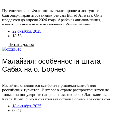
Путешествия на Филиппины стали проще и доступнее
благодаря гарантированным рейсам Etihad Airways. Они
продлятся до апреля 2026 года. Арабская авиакомпания,
известная своим высоким уровнем обслуживания,
гарантирует приятные перелеты на протяжении всего пути.
22 октября, 2025
Особой популярностью пользуются туры в зимний период
18:53
2025-2026, когда климат идеален для пляжного отдыха,
дайвинга и активных развлечений, обещая максимум
Читать далее
солнечных дней. Острова […]
Малайзия: особенности штата
Сабах на о. Борнео
Малайзия становится все более привлекательной для
российских туристов. Интерес к стране распространяется не
только на популярные направления, такие как Лангкави и
Куала-Лумпур, но и охватывает остров Борнео, где основной
поток российских путешественников направляется в штат
18 октября, 2025
Сабах. Штат активно продвигает себя на российском рынке,
00:47
участвуя в различных туристических мероприятиях. Сабах