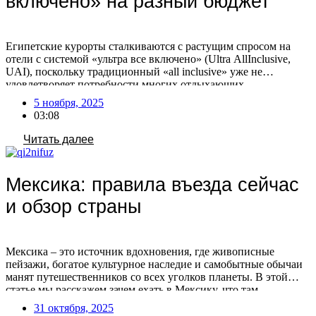
включено» на разный бюджет
Египетские курорты сталкиваются с растущим спросом на
отели с системой «ультра все включено» (Ultra AllInclusive,
UAI), поскольку традиционный «all inclusive» уже не
удовлетворяет потребности многих отдыхающих.
Туроператоры фиксируют увеличение числа бронирований по
5 ноября, 2025
этой системе, что связано с изменением предпочтений
03:08
туристов. Путешественники все чаще выбирают отели с
расширенным пакетом услуг, стремясь к максимальному
Читать далее
комфорту и предсказуемости […]
Мексика: правила въезда сейчас
и обзор страны
Мексика – это источник вдохновения, где живописные
пейзажи, богатое культурное наследие и самобытные обычаи
манят путешественников со всех уголков планеты. В этой
статье мы расскажем зачем ехать в Мексику, что там
посмотреть, нужна ли виза сейчас и как лететь в эту страну.
31 октября, 2025
Зачем ехать в Мексику Мексика – популярное туристическое