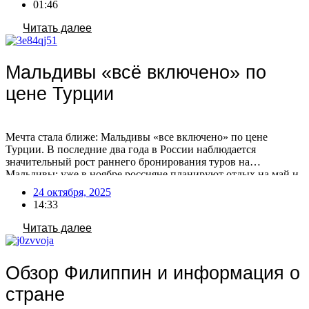
01:46
направление, предлагающее отдых на пляжах […]
Читать далее
Мальдивы «всё включено» по
цене Турции
Мечта стала ближе: Мальдивы «все включено» по цене
Турции. В последние два года в России наблюдается
значительный рост раннего бронирования туров на
Мальдивы: уже в ноябре россияне планируют отдых на май и
лето. На Мальдивах появляются отели, предлагающие сервис
24 октября, 2025
в стиле турецких, по сопоставимым или даже более низким
14:33
ценам! Сезонные различия в составе отдыхающих Есть […]
Читать далее
Обзор Филиппин и информация о
стране