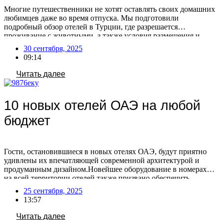
Многие путешественники не хотят оставлять своих домашних
любимцев даже во время отпуска. Мы подготовили
подробный обзор отелей в Турции, где разрешается
проживание с животными, а также условия размещения и
стоимость этой услуги. По словам туроператоров, спрос на
30 сентября, 2025
размещение с питомцами в Турции остаётся стабильным —
09:14
такая услуга пользуется постоянным интересом. При этом с
каждым годом […]
Читать далее
10 новых отелей ОАЭ на любой
бюджет
Гости, остановившиеся в новых отелях ОАЭ, будут приятно
удивлены их впечатляющей современной архитектурой и
продуманным дизайном.Новейшее оборудование в номерах и
на всей территории отелей также призвано обеспечить
максимальный комфорт. Постояльцам доступны
25 сентября, 2025
разнообразные опции для идеального отдыха: от личных
13:57
бассейнов и ресторанов высокой кухни (включая заведения со
звездами Мишлен) до современных спа- и фитнес-зон, а также
Читать далее