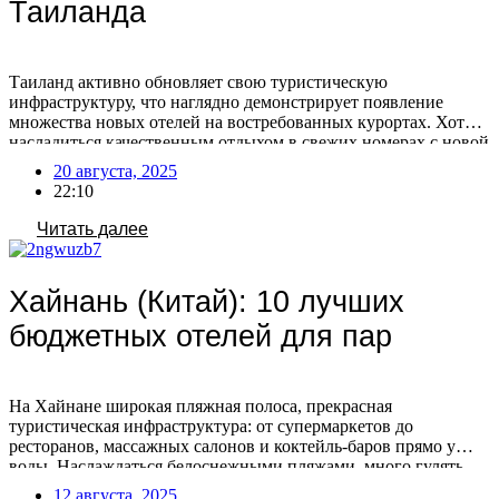
Таиланда
Таиланд активно обновляет свою туристическую
инфраструктуру, что наглядно демонстрирует появление
множества новых отелей на востребованных курортах. Хотите
насладиться качественным отдыхом в свежих номерах с новой
техникой и современными интерьерами по отличной цене?
20 августа, 2025
Предлагаем 10 новых недорогих отелей Таиланда по
22:10
отличной цене. Паттайя 1. LHC Hotel & Resort 4* Отель
открыт в 2023 году. Состоит из […]
Читать далее
Хайнань (Китай): 10 лучших
бюджетных отелей для пар
На Хайнане широкая пляжная полоса, прекрасная
туристическая инфраструктура: от супермаркетов до
ресторанов, массажных салонов и коктейль-баров прямо у
воды. Наслаждаться белоснежными пляжами, много гулять,
есть свежие морепродукты и спелые фрукты со своей второй
12 августа, 2025