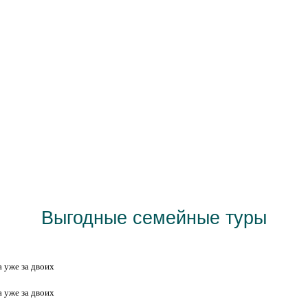
Визы любой сложности
а уже за двоих
а уже за двоих