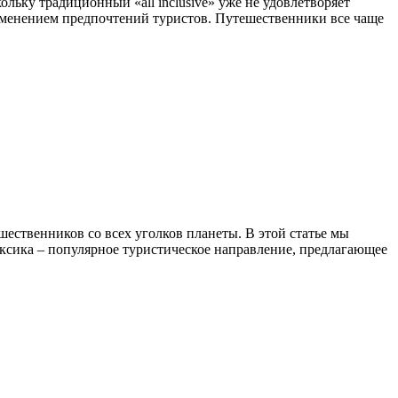
кольку традиционный «all inclusive» уже не удовлетворяет
зменением предпочтений туристов. Путешественники все чаще
ественников со всех уголков планеты. В этой статье мы
 Мексика – популярное туристическое направление, предлагающее