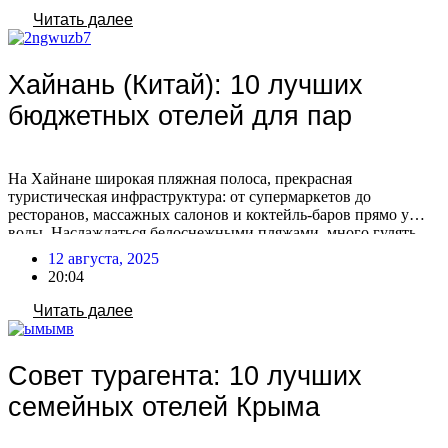
открыт в 2023 году. Состоит из […]
Читать далее
Хайнань (Китай): 10 лучших
бюджетных отелей для пар
На Хайнане широкая пляжная полоса, прекрасная
туристическая инфраструктура: от супермаркетов до
ресторанов, массажных салонов и коктейль-баров прямо у
воды. Наслаждаться белоснежными пляжами, много гулять,
есть свежие морепродукты и спелые фрукты со своей второй
12 августа, 2025
половинкой, а вечером устроить романтический ужин. Чем не
20:04
рай для двоих? Мы подготовили для вас 10 отличных отелей
для романтического и незабываемого […]
Читать далее
Совет турагента: 10 лучших
семейных отелей Крыма