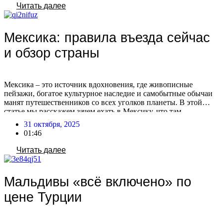
расширенным пакетом услуг, стремясь к максимальному
Читать далее
комфорту и предсказуемости […]
Мексика: правила въезда сейчас
и обзор страны
Мексика – это источник вдохновения, где живописные
пейзажи, богатое культурное наследие и самобытные обычаи
манят путешественников со всех уголков планеты. В этой
статье мы расскажем зачем ехать в Мексику, что там
посмотреть, нужна ли виза сейчас и как лететь в эту страну.
31 октября, 2025
Зачем ехать в Мексику Мексика – популярное туристическое
01:46
направление, предлагающее отдых на пляжах […]
Читать далее
Мальдивы «всё включено» по
цене Турции