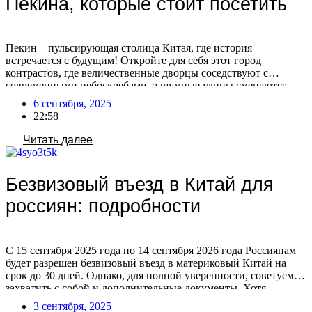
Пекина, которые стоит посетить
Пекин – пульсирующая столица Китая, где история
встречается с будущим! Откройте для себя этот город
контрастов, где величественные дворцы соседствуют с
современными небоскребами, а шумные улицы сменяются
тихими садами. Готовы исследовать главные сокровища
6 сентября, 2025
Пекина? Если вы мечтаете о путешествии в этот
22:58
удивительный город, но не знаете с чего начать, мы поможем
вам спланировать идеальный маршрут! […]
Читать далее
Безвизовый въезд в Китай для
россиян: подробности
С 15 сентября 2025 года по 14 сентября 2026 года Россиянам
будет разрешен безвизовый въезд в материковый Китай на
срок до 30 дней. Однако, для полной уверенности, советуем
захватить с собой и дополнительные документы. Хотя
официальных данных о сроках действия российского
3 сентября, 2025