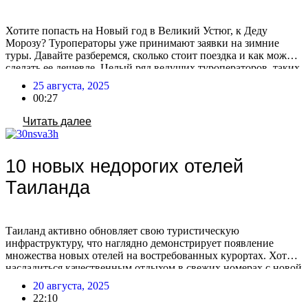
Хотите попасть на Новый год в Великий Устюг, к Деду
Морозу? Туроператоры уже принимают заявки на зимние
туры. Давайте разберемся, сколько стоит поездка и как можно
сделать ее дешевле. Целый ряд ведущих туроператоров, таких
как «Интурист», Coral Travel, «Дельфин», АЛЕАН,
25 августа, 2025
FUN&SUN, «Мультитур», Anex и «Русский Экспресс», уже
00:27
начали принимать заявки на туры в Вотчину Деда […]
Читать далее
10 новых недорогих отелей
Таиланда
Таиланд активно обновляет свою туристическую
инфраструктуру, что наглядно демонстрирует появление
множества новых отелей на востребованных курортах. Хотите
насладиться качественным отдыхом в свежих номерах с новой
техникой и современными интерьерами по отличной цене?
20 августа, 2025
Предлагаем 10 новых недорогих отелей Таиланда по
22:10
отличной цене. Паттайя 1. LHC Hotel & Resort 4* Отель