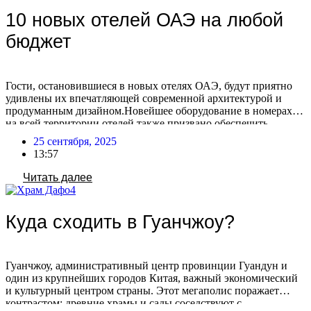
10 новых отелей ОАЭ на любой
бюджет
Гости, остановившиеся в новых отелях ОАЭ, будут приятно
удивлены их впечатляющей современной архитектурой и
продуманным дизайном.Новейшее оборудование в номерах и
на всей территории отелей также призвано обеспечить
максимальный комфорт. Постояльцам доступны
25 сентября, 2025
разнообразные опции для идеального отдыха: от личных
13:57
бассейнов и ресторанов высокой кухни (включая заведения со
звездами Мишлен) до современных спа- и фитнес-зон, а также
Читать далее
[…]
Куда сходить в Гуанчжоу?
Гуанчжоу, административный центр провинции Гуандун и
один из крупнейших городов Китая, важный экономический
и культурный центром страны. Этот мегаполис поражает
контрастом: древние храмы и сады соседствуют с