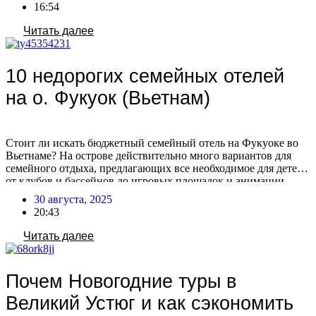
загранпаспорта для безвизового въезда в Китай не
16:54
публиковалось, общие требования к въезду предполагают, что
[…]
Читать далее
10 недорогих семейных отелей
на о. Фукуок (Вьетнам)
Стоит ли искать бюджетный семейный отель на Фукуоке во
Вьетнаме? На острове действительно много вариантов для
семейного отдыха, предлагающих все необходимое для детей:
от клубов и бассейнов до игровых площадок и анимации.
Чтобы облегчить ваш выбор, мы собрали новую подборку из
30 августа, 2025
10 семейных отелей от 3 звёзд с хорошими оценками и
20:43
привлекательными ценами. Выбирайте свой […]
Читать далее
Почем Новогодние туры в
Великий Устюг и как сэкономить