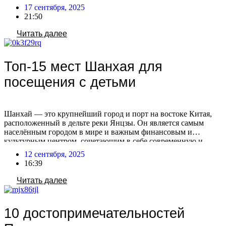
ультрасовременными небоскребами. Гуанчжоу также известен
17 сентября, 2025
как центр оптовой торговли, где можно найти практически
21:50
любой товар с маркировкой «Сделано в Китае». Помимо
оживленных торговых улиц, город предлагает множество
Читать далее
парков, […]
Топ-15 мест Шанхая для
посещения с детьми
Шанхай — это крупнейший город и порт на востоке Китая,
расположенный в дельте реки Янцзы. Он является самым
населённым городом в мире и важным финансовым и
культурным центром, сочетающим в себе современную и
традиционную культуру Китая. После отмены виз для россиян
12 сентября, 2025
с 15 сентября 2025, посещение Китая станет более доступным
16:39
и популярным! Воспользуйтесь этой возможностью, […]
Читать далее
10 достопримечательностей