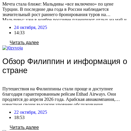
Мечта стала ближе: Мальдивы «все включено» по цене
Турции. В последние два года в России наблюдается
значительный рост раннего бронирования туров на
Мальдивы: уже в ноябре россияне планируют отдых на май и
лето. На Мальдивах появляются отели, предлагающие сервис
24 октября, 2025
в стиле турецких, по сопоставимым или даже более низким
14:33
ценам! Сезонные различия в составе отдыхающих Есть […]
Читать далее
Обзор Филиппин и информация о
стране
Путешествия на Филиппины стали проще и доступнее
благодаря гарантированным рейсам Etihad Airways. Они
продлятся до апреля 2026 года. Арабская авиакомпания,
известная своим высоким уровнем обслуживания,
гарантирует приятные перелеты на протяжении всего пути.
22 октября, 2025
Особой популярностью пользуются туры в зимний период
18:53
2025-2026, когда климат идеален для пляжного отдыха,
дайвинга и активных развлечений, обещая максимум
Читать далее
солнечных дней. Острова […]