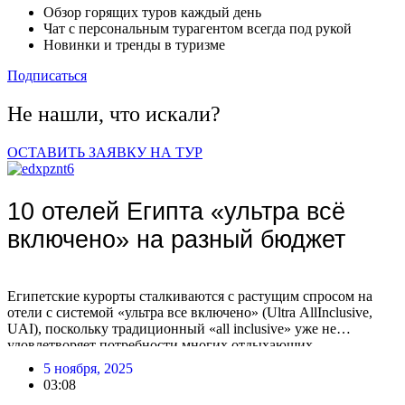
Обзор горящих туров каждый день
Чат с персональным турагентом всегда под рукой
Новинки и тренды в туризме
Подписаться
Не нашли, что искали?
ОСТАВИТЬ ЗАЯВКУ НА ТУР
10 отелей Египта «ультра всё
включено» на разный бюджет
Египетские курорты сталкиваются с растущим спросом на
отели с системой «ультра все включено» (Ultra AllInclusive,
UAI), поскольку традиционный «all inclusive» уже не
удовлетворяет потребности многих отдыхающих.
Туроператоры фиксируют увеличение числа бронирований по
5 ноября, 2025
этой системе, что связано с изменением предпочтений
03:08
туристов. Путешественники все чаще выбирают отели с