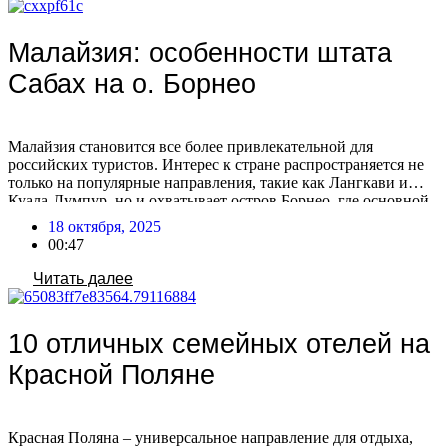
Малайзия: особенности штата
Сабах на о. Борнео
Малайзия становится все более привлекательной для
российских туристов. Интерес к стране распространяется не
только на популярные направления, такие как Лангкави и
Куала-Лумпур, но и охватывает остров Борнео, где основной
поток российских путешественников направляется в штат
18 октября, 2025
Сабах. Штат активно продвигает себя на российском рынке,
00:47
участвуя в различных туристических мероприятиях. Сабах
расположен на острове Борнео, единственном острове […]
Читать далее
10 отличных семейных отелей на
Красной Поляне
Красная Поляна – универсальное направление для отдыха,