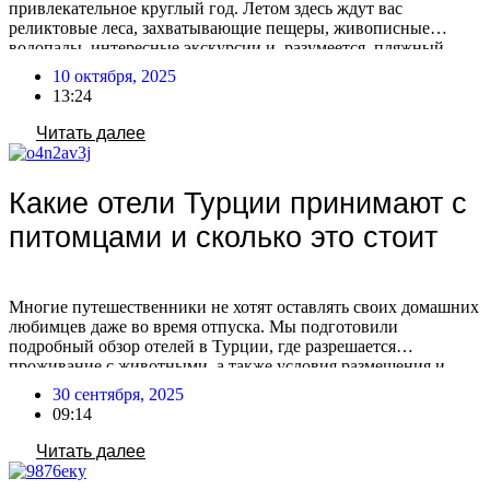
привлекательное круглый год. Летом здесь ждут вас
реликтовые леса, захватывающие пещеры, живописные
водопады, интересные экскурсии и, разумеется, пляжный
релакс. Зимой же Красная Поляна предлагает активный
10 октября, 2025
отдых на горных склонах с последующим расслаблением в
13:24
Спа-комплексе, сауне или за вкусным ужином. Планируя
семейное путешествие, уделите внимание выбору отеля в
Читать далее
Красной […]
Какие отели Турции принимают с
питомцами и сколько это стоит
Многие путешественники не хотят оставлять своих домашних
любимцев даже во время отпуска. Мы подготовили
подробный обзор отелей в Турции, где разрешается
проживание с животными, а также условия размещения и
стоимость этой услуги. По словам туроператоров, спрос на
30 сентября, 2025
размещение с питомцами в Турции остаётся стабильным —
09:14
такая услуга пользуется постоянным интересом. При этом с
каждым годом […]
Читать далее