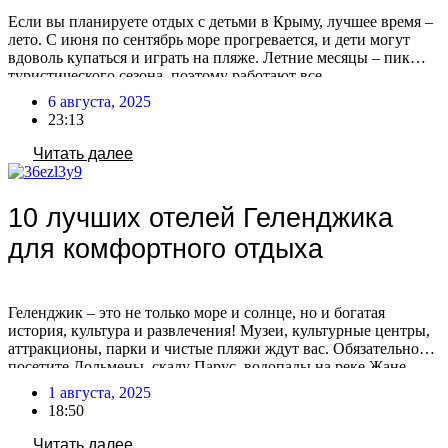
Если вы планируете отдых с детьми в Крыму, лучшее время –
лето. С июня по сентябрь море прогревается, и дети могут
вдоволь купаться и играть на пляже. Летние месяцы – пик
туристического сезона, поэтому работают все
развлекательные заведения и инфраструктура. А сентябрьский
6 августа, 2025
«бархатный сезон» особенно привлекателен: меньше
23:13
туристов, ниже цены и комфортная погода. Где остановиться
[…]
Читать далее
10 лучших отелей Геленджика
для комфортного отдыха
Геленджик – это не только море и солнце, но и богатая
история, культура и развлечения! Музеи, культурные центры,
аттракционы, парки и чистые пляжи ждут вас. Обязательно
посетите Дольмены, скалу Парус, водопады на реке Жане,
прокатитесь на канатной дороге, побывайте в Сафари-парке и
1 августа, 2025
океанариуме. Кстати, за последние дни в Геленджике сильно
18:50
вырос турпоток после открытия аэропорта. […]
Читать далее