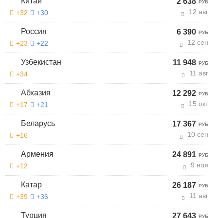
Китай
2 638
РУБ
12 авг
+32
+30
Россия
6 390
РУБ
12 сен
+23
+22
Узбекистан
11 948
РУБ
11 авг
+34
Абхазия
12 292
РУБ
15 окт
+17
+21
Беларусь
17 367
РУБ
10 сен
+16
Армения
24 891
РУБ
9 ноя
+12
Катар
26 187
РУБ
11 авг
+39
+36
Турция
27 643
РУБ