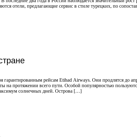
 В последние два года в России наблюдается значительный рост
яются отели, предлагающие сервис в стиле турецких, по сопост
стране
 гарантированным рейсам Etihad Airways. Они продлятся до апр
ы на протяжении всего пути. Особой популярностью пользуются
максимум солнечных дней. Острова […]