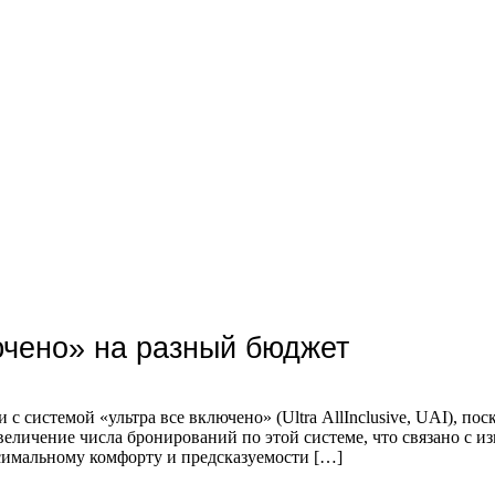
ючено» на разный бюджет
 системой «ультра все включено» (Ultra AllInclusive, UAI), пос
личение числа бронирований по этой системе, что связано с и
симальному комфорту и предсказуемости […]