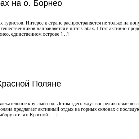
ах на о. Борнео
х туристов. Интерес к стране распространяется не только на по
утешественников направляется в штат Сабах. Штат активно продв
рнео, единственном острове […]
Красной Поляне
влекательное круглый год. Летом здесь ждут вас реликтовые л
Поляна предлагает активный отдых на горных склонах с последу
ыбору отеля в Красной […]