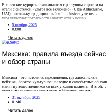
Египетские курорты сталкиваются с растущим спросом на
отели с системой «ультра все включено» (Ultra AllInclusive,
UAI), поскольку традиционный «all inclusive» уже не
удовлетворяет потребности многих отдыхающих.
Туроператоры фиксируют увеличение числа бронирований по
5 ноября, 2025
этой системе, что связано с изменением предпочтений
03:08
туристов. Путешественники все чаще выбирают отели с
расширенным пакетом услуг, стремясь к максимальному
Читать далее
комфорту и предсказуемости […]
Мексика: правила въезда сейчас
и обзор страны
Мексика – это источник вдохновения, где живописные
пейзажи, богатое культурное наследие и самобытные обычаи
манят путешественников со всех уголков планеты. В этой
статье мы расскажем зачем ехать в Мексику, что там
посмотреть, нужна ли виза сейчас и как лететь в эту страну.
31 октября, 2025
Зачем ехать в Мексику Мексика – популярное туристическое
01:46
направление, предлагающее отдых на пляжах […]
Читать далее