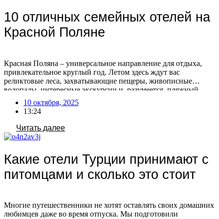
10 отличных семейных отелей на
Красной Поляне
Красная Поляна – универсальное направление для отдыха,
привлекательное круглый год. Летом здесь ждут вас
реликтовые леса, захватывающие пещеры, живописные
водопады, интересные экскурсии и, разумеется, пляжный
релакс. Зимой же Красная Поляна предлагает активный
10 октября, 2025
отдых на горных склонах с последующим расслаблением в
13:24
Спа-комплексе, сауне или за вкусным ужином. Планируя
семейное путешествие, уделите внимание выбору отеля в
Читать далее
Красной […]
Какие отели Турции принимают с
питомцами и сколько это стоит
Многие путешественники не хотят оставлять своих домашних
любимцев даже во время отпуска. Мы подготовили