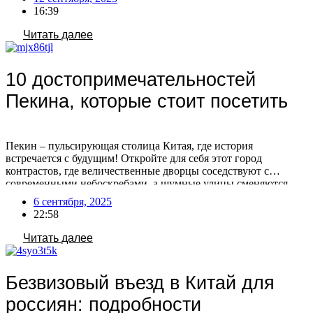
с 15 сентября 2025, посещение Китая станет более доступным
16:39
и популярным! Воспользуйтесь этой возможностью, […]
Читать далее
10 достопримечательностей
Пекина, которые стоит посетить
Пекин – пульсирующая столица Китая, где история
встречается с будущим! Откройте для себя этот город
контрастов, где величественные дворцы соседствуют с
современными небоскребами, а шумные улицы сменяются
тихими садами. Готовы исследовать главные сокровища
6 сентября, 2025
Пекина? Если вы мечтаете о путешествии в этот
22:58
удивительный город, но не знаете с чего начать, мы поможем
вам спланировать идеальный маршрут! […]
Читать далее
Безвизовый въезд в Китай для
россиян: подробности