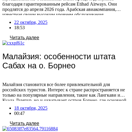
благодаря гарантированным рейсам Etihad Airways. Они
продлятся до апреля 2026 года. Арабская авиакомпания,
известная своим высоким уровнем обслуживания,
гарантирует приятные перелеты на протяжении всего пути.
22 октября, 2025
Особой популярностью пользуются туры в зимний период
18:53
2025-2026, когда климат идеален для пляжного отдыха,
дайвинга и активных развлечений, обещая максимум
Читать далее
солнечных дней. Острова […]
Малайзия: особенности штата
Сабах на о. Борнео
Малайзия становится все более привлекательной для
российских туристов. Интерес к стране распространяется не
только на популярные направления, такие как Лангкави и
Куала-Лумпур, но и охватывает остров Борнео, где основной
поток российских путешественников направляется в штат
18 октября, 2025
Сабах. Штат активно продвигает себя на российском рынке,
00:47
участвуя в различных туристических мероприятиях. Сабах
расположен на острове Борнео, единственном острове […]
Читать далее