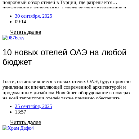
подробный обзор отелей в Турции, где разрешается
проживание с животными, а также условия размещения и
стоимость этой услуги. По словам туроператоров, спрос на
30 сентября, 2025
размещение с питомцами в Турции остаётся стабильным —
09:14
такая услуга пользуется постоянным интересом. При этом с
каждым годом […]
Читать далее
10 новых отелей ОАЭ на любой
бюджет
Гости, остановившиеся в новых отелях ОАЭ, будут приятно
удивлены их впечатляющей современной архитектурой и
продуманным дизайном.Новейшее оборудование в номерах и
на всей территории отелей также призвано обеспечить
максимальный комфорт. Постояльцам доступны
25 сентября, 2025
разнообразные опции для идеального отдыха: от личных
13:57
бассейнов и ресторанов высокой кухни (включая заведения со
звездами Мишлен) до современных спа- и фитнес-зон, а также
Читать далее
[…]