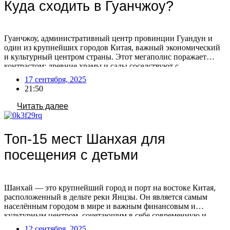
Куда сходить в Гуанчжоу?
Гуанчжоу, административный центр провинции Гуандун и
один из крупнейших городов Китая, важный экономический
и культурный центром страны. Этот мегаполис поражает
контрастом: древние храмы и сады соседствуют с
ультрасовременными небоскребами. Гуанчжоу также известен
17 сентября, 2025
как центр оптовой торговли, где можно найти практически
21:50
любой товар с маркировкой «Сделано в Китае». Помимо
оживленных торговых улиц, город предлагает множество
Читать далее
парков, […]
Топ-15 мест Шанхая для
посещения с детьми
Шанхай — это крупнейший город и порт на востоке Китая,
расположенный в дельте реки Янцзы. Он является самым
населённым городом в мире и важным финансовым и
культурным центром, сочетающим в себе современную и
традиционную культуру Китая. После отмены виз для россиян
12 сентября, 2025