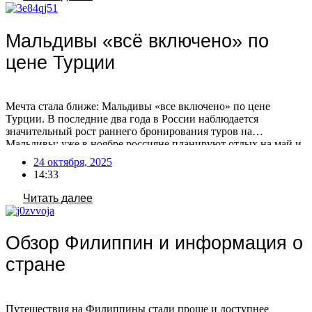
Мальдивы «всё включено» по
цене Турции
Мечта стала ближе: Мальдивы «все включено» по цене
Турции. В последние два года в России наблюдается
значительный рост раннего бронирования туров на
Мальдивы: уже в ноябре россияне планируют отдых на май и
лето. На Мальдивах появляются отели, предлагающие сервис
24 октября, 2025
в стиле турецких, по сопоставимым или даже более низким
14:33
ценам! Сезонные различия в составе отдыхающих Есть […]
Читать далее
Обзор Филиппин и информация о
стране
Путешествия на Филиппины стали проще и доступнее