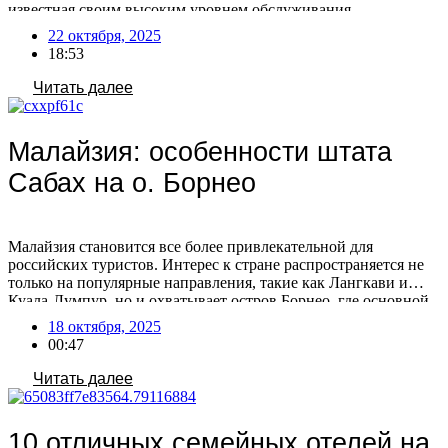
известная своим высоким уровнем обслуживания,
гарантирует приятные перелеты на протяжении всего пути.
22 октября, 2025
Особой популярностью пользуются туры в зимний период
18:53
2025-2026, когда климат идеален для пляжного отдыха,
дайвинга и активных развлечений, обещая максимум
Читать далее
солнечных дней. Острова […]
Малайзия: особенности штата
Сабах на о. Борнео
Малайзия становится все более привлекательной для
российских туристов. Интерес к стране распространяется не
только на популярные направления, такие как Лангкави и
Куала-Лумпур, но и охватывает остров Борнео, где основной
поток российских путешественников направляется в штат
18 октября, 2025
Сабах. Штат активно продвигает себя на российском рынке,
00:47
участвуя в различных туристических мероприятиях. Сабах
расположен на острове Борнео, единственном острове […]
Читать далее
10 отличных семейных отелей на