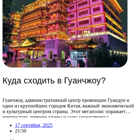
Куда сходить в Гуанчжоу?
Гуанчжоу, административный центр провинции Гуандун и
один из крупнейших городов Китая, важный экономический
и культурный центром страны. Этот мегаполис поражает
контрастом: древние храмы и сады соседствуют с
ультрасовременными небоскребами. Гуанчжоу также известен
17 сентября, 2025
как центр оптовой торговли, где можно найти практически
21:50
любой товар с маркировкой «Сделано в Китае». Помимо
оживленных торговых улиц, город предлагает множество