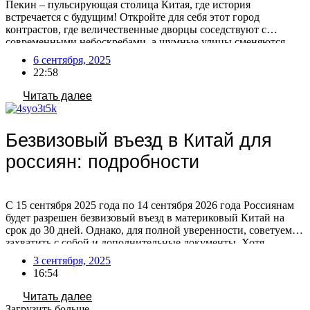
Пекин – пульсирующая столица Китая, где история
встречается с будущим! Откройте для себя этот город
контрастов, где величественные дворцы соседствуют с
современными небоскребами, а шумные улицы сменяются
тихими садами. Готовы исследовать главные сокровища
6 сентября, 2025
Пекина? Если вы мечтаете о путешествии в этот
22:58
удивительный город, но не знаете с чего начать, мы поможем
вам спланировать идеальный маршрут! […]
Читать далее
Безвизовый въезд в Китай для
россиян: подробности
С 15 сентября 2025 года по 14 сентября 2026 года Россиянам
будет разрешен безвизовый въезд в материковый Китай на
срок до 30 дней. Однако, для полной уверенности, советуем
захватить с собой и дополнительные документы. Хотя
официальных данных о сроках действия российского
3 сентября, 2025
загранпаспорта для безвизового въезда в Китай не
16:54
публиковалось, общие требования к въезду предполагают, что
[…]
Читать далее
Загрузить больше