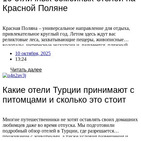
Красной Поляне
Красная Поляна – универсальное направление для отдыха,
привлекательное круглый год. Летом здесь ждут вас
реликтовые леса, захватывающие пещеры, живописные
водопады, интересные экскурсии и, разумеется, пляжный
релакс. Зимой же Красная Поляна предлагает активный
10 октября, 2025
отдых на горных склонах с последующим расслаблением в
13:24
Спа-комплексе, сауне или за вкусным ужином. Планируя
семейное путешествие, уделите внимание выбору отеля в
Читать далее
Красной […]
Какие отели Турции принимают с
питомцами и сколько это стоит
Многие путешественники не хотят оставлять своих домашних
любимцев даже во время отпуска. Мы подготовили
подробный обзор отелей в Турции, где разрешается
проживание с животными, а также условия размещения и