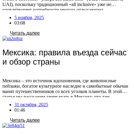
UAI), поскольку традиционный «all inclusive» уже не
удовлетворяет потребности многих отдыхающих.
Туроператоры фиксируют увеличение числа бронирований по
5 ноября, 2025
этой системе, что связано с изменением предпочтений
03:08
туристов. Путешественники все чаще выбирают отели с
расширенным пакетом услуг, стремясь к максимальному
Читать далее
комфорту и предсказуемости […]
Мексика: правила въезда сейчас
и обзор страны
Мексика – это источник вдохновения, где живописные
пейзажи, богатое культурное наследие и самобытные обычаи
манят путешественников со всех уголков планеты. В этой
статье мы расскажем зачем ехать в Мексику, что там
посмотреть, нужна ли виза сейчас и как лететь в эту страну.
31 октября, 2025
Зачем ехать в Мексику Мексика – популярное туристическое
01:46
направление, предлагающее отдых на пляжах […]
Читать далее