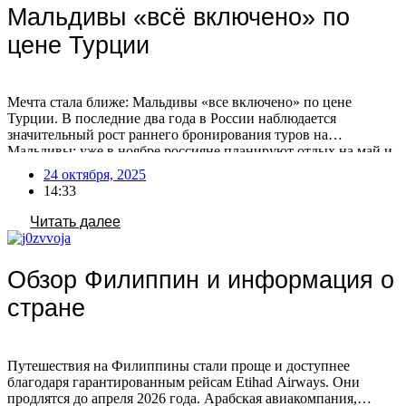
Мальдивы «всё включено» по
цене Турции
Мечта стала ближе: Мальдивы «все включено» по цене
Турции. В последние два года в России наблюдается
значительный рост раннего бронирования туров на
Мальдивы: уже в ноябре россияне планируют отдых на май и
лето. На Мальдивах появляются отели, предлагающие сервис
24 октября, 2025
в стиле турецких, по сопоставимым или даже более низким
14:33
ценам! Сезонные различия в составе отдыхающих Есть […]
Читать далее
Обзор Филиппин и информация о
стране
Путешествия на Филиппины стали проще и доступнее
благодаря гарантированным рейсам Etihad Airways. Они
продлятся до апреля 2026 года. Арабская авиакомпания,