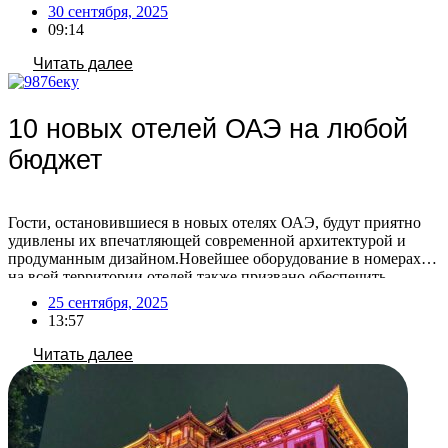
стоимость этой услуги. По словам туроператоров, спрос на
30 сентября, 2025
размещение с питомцами в Турции остаётся стабильным —
09:14
такая услуга пользуется постоянным интересом. При этом с
каждым годом […]
Читать далее
10 новых отелей ОАЭ на любой
бюджет
Гости, остановившиеся в новых отелях ОАЭ, будут приятно
удивлены их впечатляющей современной архитектурой и
продуманным дизайном.Новейшее оборудование в номерах и
на всей территории отелей также призвано обеспечить
максимальный комфорт. Постояльцам доступны
25 сентября, 2025
разнообразные опции для идеального отдыха: от личных
13:57
бассейнов и ресторанов высокой кухни (включая заведения со
звездами Мишлен) до современных спа- и фитнес-зон, а также
Читать далее
[…]